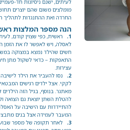
לעיתים, ישנם ניסיונות חד-פעמיים למנוע מ
מומלצים משום שהם יוצרים תחושת הפתעה 
החרדה ואת ההתנגדות לתהליך הפרידה מה
הנה מספר המלצות ראשוניות:
1.
ראשית, כפי שצוין קודם, לעיתים לוקח ל
לאסלה, ויש לאפשר לו את הזמן הזה מבלי 
חשים שהילד נמצא במצוקה במשך תקופה א
התאפקות – כדאי לשקול מתן חיתול (רק ל
עצירות.
2.
נסו להעביר את הילד לישיבה (גם בנים)
לקקי. אצל ילדים רגישים המבטאים קושי ב
מאתגר. בנוסף, בגיל הזה הילדים לא תמיד 
להטלת השתן יוצאת גם הצואה ולהיפך. בצור
להתיידדות עם הישיבה על האסלה, מה שי
המעבר לעמידה אצל בנים מתבצע בקלות באמצעות
3.
לאחר תקופה של מספר שבועות, כאשר 