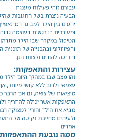
עבורם זוהי פעילות מענגת.
הבעיה נוצרת בשל התגובות שהילד מקבל
יחסים בין הילד למבוגר המתאפיין בהתחזק
ומעורבים בו רגשות בעוצמה גבוהה
הטיפול במקרה שבו הילד מתרוקן בבגדיו 
והפיזיולוגי ובהבנייה של תוכנית התערבו
והדרכה להורים ולצוות הגן.
עצירות והתאפקות:
זהו מצב שבו במהלך היום הילד מסתובב ל
עצמאי ולרוב ללא קושי מיוחד, אך עם זאת
מיציאות של צואה, גם אם הדבר כרוך בכאב פ
התאפקות אשר יכולה להחריף ולהגיע למצב
מביא את הילד והוריו למצוקה רבה, כשבסופ
ולעיתים מחייבת נקיטה של התערבות חודרני
אחרים.
ממה נובעת ההתאפקות?