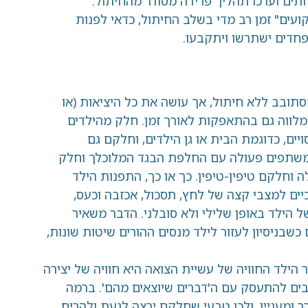
כו תהליך פרידה מסודר מהחיתול.
 רב מדי בשלב החיתול, כדאי לפנות
תרשו ויתקבעו.
א חיתול, אך עושה את כל היציאות (או
 בהתאפקות לאורך זמן. חלק מהילדים
מת הבית או גן הילדים, וחלקם גם
פעולה עם החלפת הבגד המלוכלך וחלק
יפין-טיפין. כך או כך, התפנות הילד
בי קצה של לחץ, תסכול, אכזבה וכעס,
פן שלילי ולא סובלני. הדבר משאיר
ן לעזור לילד מנסים ההורים שיטות שונות,
וויה של עשיית הצואה היא חוויה של יצירה
עסק עם ה'דברים שיוצאים מהם'. ברמה
 ולכן טבעי שחלקם ירצה לגעת ולהריח,