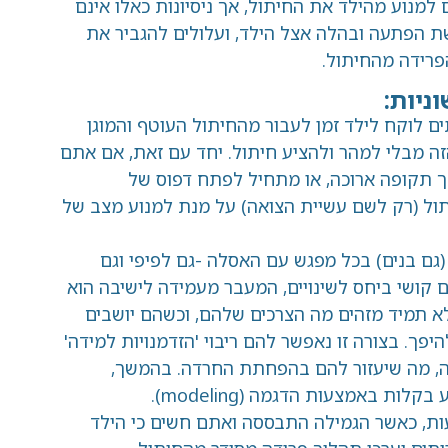
הילד את החיתול, אך ניסיונות כאלו אינם
ובהלה אצל הילד, ועלולים להגביר את
חיתול.
ילד זמן לעבור מהחיתול העוטף והמוגן
למהר ולהציע חיתול. יחד עם זאת, אם אתם
רוכה, או מתחיל לפתח דפוס של
שם עשיית הצואה) על מנת למנוע מצב של
 בכל מפגש עם האסלה -גם לפיפי וגם
יחס לשינויים, המעבר מעמידה לישיבה הוא
מזהים מה הצרכים שלהם, וכשהם יושבים
ה זו נאפשר להם ריבוי 'הזדמנויות למידה'
עזור להם בהפחתת החרדה. בהמשך,
 הדגמה (modeling).
הגמילה התבססה ואתם חשים כי הילד