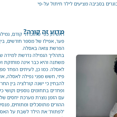
ביבה מציעים לילד חיתול על-פי
מדוע זה קורה?
ראשית, כפי שהזכרתי קודם, גמילה מחיתולי
פער, אפילו של מספר חודשים, בין הלמיד
הפרשת צואה באסלה.
בתהליך הגמילה נדרשת למידה של תנוחה ח
משתנה והיא כבר אינה מוחזקת ועטופה בח
לאסלה. כמו כן, לעיתים הפחד מפני התרוקנ
פיזי, חשש מפני נפילה לאסלה, או חשש מחד
להבחין כי ישנה קורלציה בין החרדה המת
ופחדים בתחומים נוספים וקושי כללי עם שינ
עם הזמן נוצרת מערכת יחסים שלמה של היל
ההורים מתוסכלים ומתוחים, מנסים לזהות א
'לפתות' את הילד לשבת על האסלה.