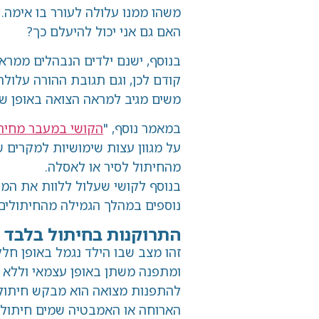
משהו ממנו עלולה לעורר בו אימה. הילד יכ
האם גם אני יכול להיעלם כך?
בנוסף, ישנם ילדים הנבהלים ממראה הצואה
קודם לכן, וגם תגובת ההורה עלולה לעורר 
משים מגיב למראה הצואה באופן שמשדר לילד
במאמר נוסף, "
הקושי במעבר מחיתול לאסל
על מגוון עצות שימושיות למקרים שבהם ה
מהחיתול לסיר או לאסלה.
בנוסף לקושי שעלול ללוות את המעבר לאסלה
נוספים במהלך הגמילה מהחיתולים, המהווים 
התרוקנות בחיתול בלבד (במקום
זהו מצב שבו הילד נגמל באופן חלקי. במהל
ומתפנה משתן באופן עצמאי וללא קושי מיוח
להתפנות מצואה הוא מבקש חיתול. לפעמים
הארוחה או האמבטיה שמים חיתול, והשעון הב