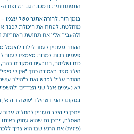
התפתחותית זו מכונה גם תקופת ה-'Terrible Two'.
בזמן הזה, להורה אתגר משל עצמו – להכיל 
מוחלטת, לפתח את היכולת לכבד את נפרדותו 
ולהעביר אליו את תחושת האחריות והשליטה ע
ההורה מעוניין לעזור לילדו להיגמל מהחיתול,
פעמים רבות למרות מאמציו לעזור לו. לעיתים
כוח ושליטה, הנובעים ממקרים בהם, למשל, הה
הילד מגיב באמירה כגון: "אין לי פיפי" ודקה ל
ההורה עלול לפרש זאת כ"הילד עושה לי דווקא
לא נעימים אצל שני הצדדים ולהשפיע באופן 
במקום להניח שהילד 'עושה דווקא', חשוב לשא
ייתכן כי הילד מעוניין להחליט עבור עצמו, י
האסלה, ייתכן גם שהוא עסוק באותו רגע במשה
(פיזית) את הרגע שבו הוא צריך ללכת לשירותי