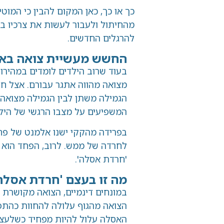
כך או כך, כאן המקום להבין כי המוטיבציה הב
מהחיתול ולעבור לעשות את צרכיו בשירותים, 
להרגלים החדשים.
החשש מעשיית צואה באסלה או
בעוד שרוב הילדים לומדים במהירות להטיל 
הגמילה משתן לבין הגמילה מצואה, ובטווח הז
המשפיעים על מצבו הרגשי של הילד ועל הי
בפרידה מהקקי ישנו אלמנט של פחד אשר במ
לחרדה של ממש. לרוב, הפחד הוא מפני עשי
'חרדת אסלה'.
מה זו בעצם 'חרדת אסלה'?
במונחים דינמיים, הצואה מקושרת עם פנטזיו
הצואה מהגוף עלולה להחוות כהתפרקות של 
האסלה עלול להיות מפחיד כשלעצמו, ובנוסף