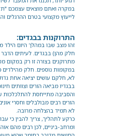
רגוע יותר, תכננו את המעבר לשירותים וער
במקרה ואתם מוצאים עצמכם "תקועים" זמן
לייעוץ מקצועי בטרם ההרגלים והפחדים יש
התרוקנות בבגדים:
זהו מצב שבו במהלך היום הילד מסתובב לל
חלק מהן) בבגדים. לעיתים הדבר מלווה גם
מתרוקנים בצורה זו רק במקום מסויים, כדוג
במקומות נוספים. חלק מהילדים משתפים 
לא, חלקם עושים יציאה אחת גדולה וחלקם ט
בבגדיו מביאה הורים וצוותים חינוכיים למצ
והסביבה מתייחסת להתלכלכות של הילד באו
הורים רבים מבולבלים וחסרי אונים כשבניסיו
לא תמיד בהצלחה מרובה.
כרקע לתהליך, צריך להבין כי עבור הילד הח
ומרחב-ביניים, לכן רבים מהם אוהבים להת
החושית מדובר בחומר שהוא מעורר ומעניין,